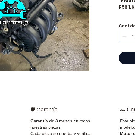
🔧 Mot
R56 1.6
🏷️ Kil
Cantid
⭐ ¿Por
Especi
cajas 
Allom
catál
refere
probad
entre
🛡️ Garantía
🚗 Co
Francia
Garantía de 3 meses
en todas
Esta pi
✅ Piez
nuestras piezas.
modelo
antes 
Cada pieza se prueba y verifica
Motor 