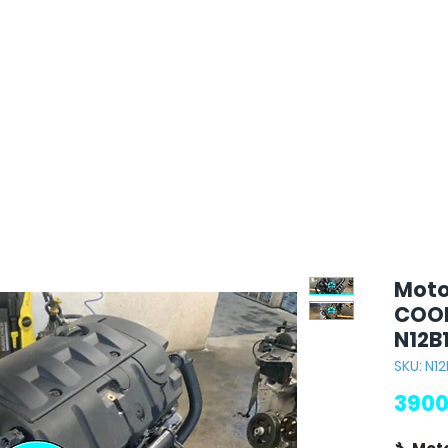
Moto
COOPE
N12B
SKU: N1
3900