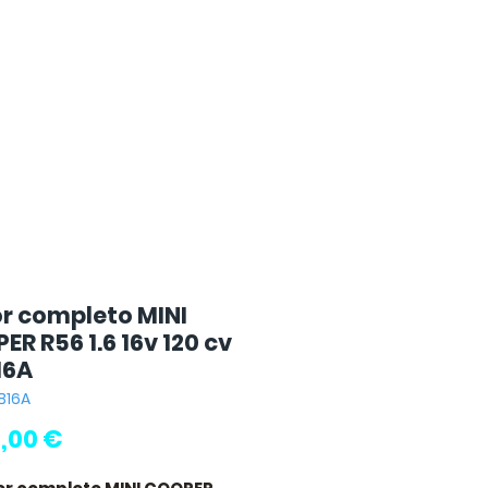
r completo MINI
R R56 1.6 16v 120 cv
16A
2B16A
Precio
,00 €