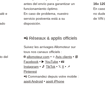
✅ Gara
antes del envío para garantizar un
16v 12
✅ Entr
funcionamiento óptimo.
En caso
(Fedex
alé e
En caso de problema, nuestro
no dude
servicio postventa está a su
de VIN (
Schenk
nado
disposición.
✅ Servi
Whats
📲 Réseaux & applis officiels
📞
¿Nec
Contá
Suivez les arrivages Allomoteur sur
(Whats
tous nos canaux officiels :
Vierne
to del
🌐
allomoteur.com
• ⭐
Avis clients
• 📘
Facebook
• ▶️
YouTube
• 📸
Instagram
• 🎵
TikTok
• 𝕏
X
• 📌
Pinterest
📲 Commandez depuis votre mobile :
appli Android
•
appli iPhone