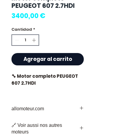
PEUGEOT 607 2.7HDI
Precio
3400,00 €
Cantidad
*
Agregar al carrito
🔧 Motor completo PEUGEOT
607 2.7HDI
🏷️ Kilometraje: 87 000 km
certificados
allomoteur.com
Su Destino de Confianza para Piezas
🔗 Voir aussi nos autres
de Motor Usadas
⭐ ¿Por qué elegir
moteurs
Bienvenido a Allomoteur.com, su