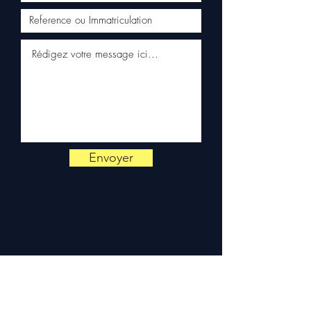
Kuehne+Nagel / DB Schenker)
✅ Servicio al cliente reactivo
por WhatsApp
📞
¿Necesita consejo?
Contáctenos al
+33 6 38 71 66
54
(WhatsApp disponible) —
Lunes a Viernes, 9h-18h.
Envoyer