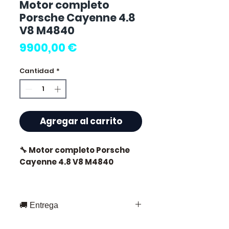
Motor completo
Porsche Cayenne 4.8
V8 M4840
Precio
9900,00 €
Cantidad
*
Agregar al carrito
🔧 Motor completo Porsche
Cayenne 4.8 V8 M4840
🏷️ Kilometraje : 42 000 km
certificados
🚚 Entrega
Entrega rápida en toda Francia y