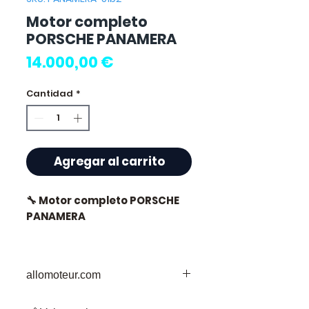
Motor completo
PORSCHE PANAMERA
Precio
14.000,00 €
Cantidad
*
Agregar al carrito
🔧 Motor completo PORSCHE
PANAMERA
🏷️ Kilometraje : 39 000 km
certificados
allomoteur.com
Su Destino de Confianza para Piezas