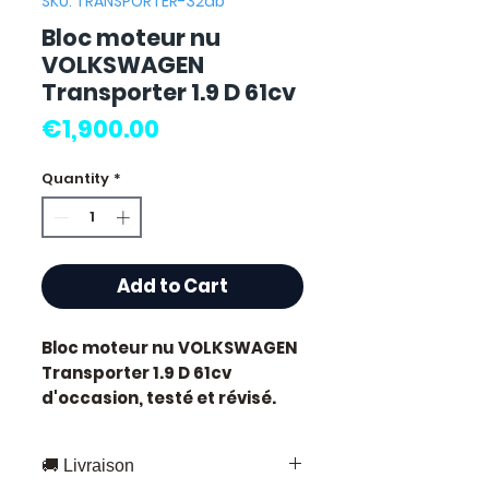
SKU: TRANSPORTER-32ab
Bloc moteur nu
VOLKSWAGEN
Transporter 1.9 D 61cv
Price
€1,900.00
Quantity
*
Add to Cart
Bloc moteur nu VOLKSWAGEN
Transporter 1.9 D 61cv
d'occasion, testé et révisé.
Pièce d'origine constructeur
Volkswagen. Cylindrée 1.9L
🚚 Livraison
développant 61 chevaux.