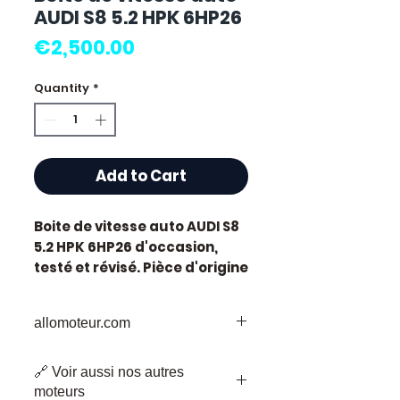
AUDI S8 5.2 HPK 6HP26
Price
€2,500.00
Quantity
*
Add to Cart
Boite de vitesse auto AUDI S8
5.2 HPK 6HP26
d'occasion,
testé et révisé. Pièce d'origine
constructeur Audi. Cylindrée
5.2L.
allomoteur.com
Caractéristiques techniques
:
Votre
Destination
de Confiance pour
Kilométrage :
72 000 km
🔗 Voir aussi nos autres
les Pièces de Moteur d'Occasion
Marque :
Audi
moteurs
Bienvenue chez Allomoteur.com,