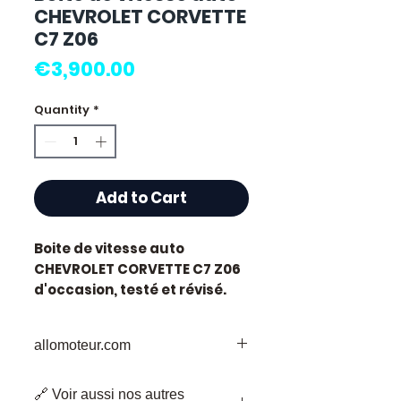
CHEVROLET CORVETTE
C7 Z06
Price
€3,900.00
Quantity
*
Add to Cart
Boite de vitesse auto
CHEVROLET CORVETTE C7 Z06
d'occasion, testé et révisé.
Pièce d'origine constructeur
Chevrolet, référence moteur
allomoteur.com
Z06
.
Caractéristiques techniques
Votre
Destination
de Confiance pour
:
🔗 Voir aussi nos autres
les Pièces de Moteur d'Occasion