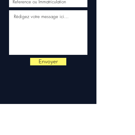
+33 6 38 71 66 54
pour toute
vérification.
Livraison & garantie :
Expédition en 5 à 7 jours
ouvrés en France
métropolitaine, livraison
gratuite sur palette
sécurisée. Expédition en
Europe (Belgique, Suisse,
Envoyer
Allemagne, Italie, Espagne,
Pays-Bas, Portugal) sur
devis. Garantie 3 mois pièces
— montage par professionnel
obligatoire.
Contact :
📞 +33 6 38 71 66 54
(WhatsApp) — 📧
contact@allomoteur.com