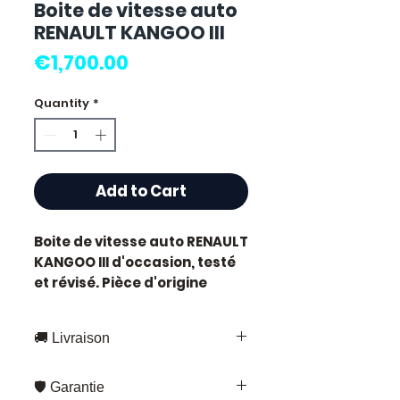
Boite de vitesse auto
RENAULT KANGOO III
Price
€1,700.00
Quantity
*
Add to Cart
Boite de vitesse auto RENAULT
KANGOO III
d'occasion, testé
et révisé. Pièce d'origine
constructeur Renault.
Caractéristiques techniques
🚚 Livraison
:
Kilométrage :
64 000 km
Livraison rapide partout en France
Marque :
Renault
🛡️ Garantie
et en Europe