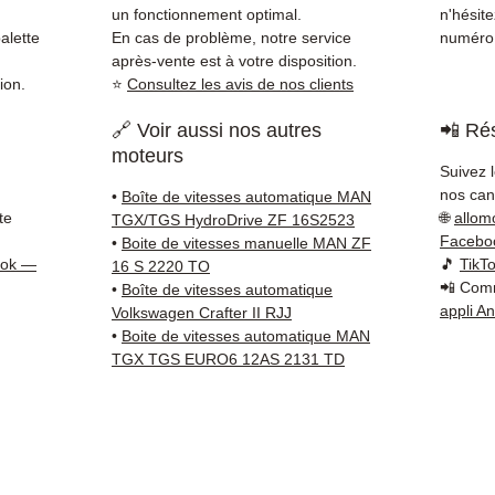
dispon
un fonctionnement optimal.
n'hésit
38 71 6
alette
En cas de problème, notre service
numéro 
Livrais
après-vente est à votre disposition.
ion.
⭐
Consultez les avis de nos clients
5 à 7 
métrop
🔗 Voir aussi nos autres
📲 Rés
sur pa
moteurs
en Eur
Suivez 
Allema
nos cana
•
Boîte de vitesses automatique MAN
Bas, P
te
🌐
allom
TGX/TGS HydroDrive ZF 16S2523
3 mois
Facebo
•
Boite de vitesses manuelle MAN ZF
profes
ook —
🎵
TikT
16 S 2220 TO
📲 Comm
Contac
•
Boîte de vitesses automatique
appli A
Volkswagen Crafter II RJJ
(Whats
•
Boite de vitesses automatique MAN
conta
TGX TGS EURO6 12AS 2131 TD