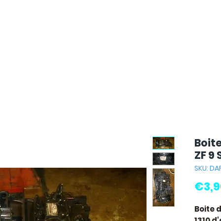
Boit
ZF 9 
SKU: DA
€3,9
Boite 
1310
d'