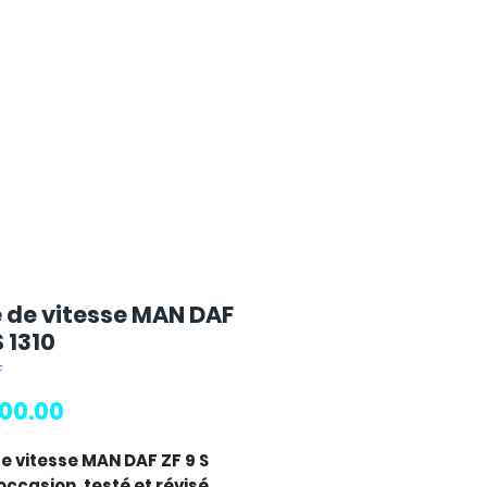
e de vitesse MAN DAF
S 1310
F
Price
00.00
de vitesse MAN DAF ZF 9 S
occasion, testé et révisé.