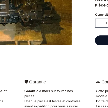
Pièce 
Caract
Quanti
Kilo
Mar
État 
ava
Gara
Quand 
vitess
vibrati
rappor
l'embr
est so
qu'une
🛡️ Garantie
🚗 Com
Compat
vérifi
ce et
Garantie 3 mois
sur toutes nos
Cette p
sur vo
pièces.
modèle 
direct
ds
Chaque pièce est testée et contrôlée
Boite 
Man. N
avant expédition pour vous assurer
En cas d