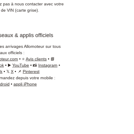
ible par WhatsApp au
+33 6
ez pas à nous contacter avec votre
6 54
pour toute vérification.
de VIN (carte grise).
on & garantie :
Expédition en
jours ouvrés en France
olitaine, livraison gratuite
eaux & applis officiels
lette sécurisée. Expédition
ope (Belgique, Suisse,
les arrivages Allomoteur sur tous
gne, Italie, Espagne, Pays-
ux officiels :
ortugal) sur devis. Garantie
oteur.com
• ⭐
Avis clients
• 📘
 pièces — montage par
ok
• ▶️
YouTube
• 📸
Instagram
•
sionnel obligatoire.
ok
• 𝕏
X
• 📌
Pinterest
andez depuis votre mobile :
t :
📞 +33 6 38 71 66 54
ndroid
•
appli iPhone
App) — 📧
ct@allomoteur.com