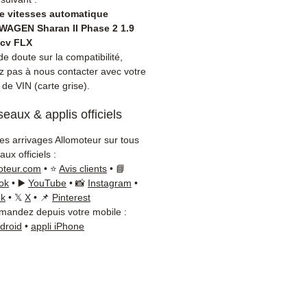
es Volkswagen ?
Passages
de vitesses automatique
ibrations, fuites d'huile,
AGEN Sharan II Phase 2 1.9
de rapports, bruits suspects
5cv FLX
brayage. L'échange
e doute sur la compatibilité,
ez pas à nous contacter avec votre
rd est souvent plus
de VIN (carte grise).
ique qu'une réparation.
ibilité :
Avant commande,
eaux & applis officiels
ez la référence de votre pièce
tre carte grise ou
les arrivages Allomoteur sur tous
ement sur votre véhicule
ux officiels :
agen. Notre équipe
oteur.com
• ⭐
Avis clients
• 📘
que reste disponible par
ok
• ▶️
YouTube
• 📸
Instagram
•
ok
• 𝕏
X
• 📌
Pinterest
App au
+33 6 38 71 66 54
andez depuis votre mobile :
oute vérification.
ndroid
•
appli iPhone
on & garantie :
Expédition en
jours ouvrés en France
olitaine, livraison gratuite
lette sécurisée. Expédition
ope (Belgique, Suisse,