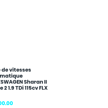
 de vitesses
matique
SWAGEN Sharan II
 2 1.9 TDi 115cv FLX
Price
00.00