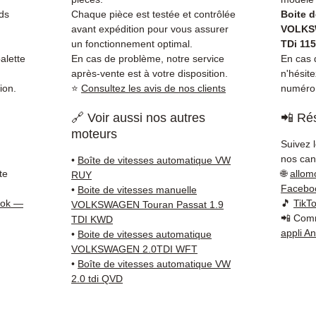
vitess
ds
Chaque pièce est testée et contrôlée
Boite 
durs, v
avant expédition pour vous assurer
VOLKSW
perte 
un fonctionnement optimal.
TDi 11
à l'em
alette
En cas de problème, notre service
En cas d
après-vente est à votre disposition.
n'hésit
standa
ion.
⭐
Consultez les avis de nos clients
numéro 
économ
Compat
🔗 Voir aussi nos autres
📲 Rés
vérifi
moteurs
sur vo
Suivez 
direct
nos cana
•
Boîte de vitesses automatique VW
Volksw
te
🌐
allom
RUY
techni
Facebo
•
Boite de vitesses manuelle
ook —
🎵
TikT
Whats
VOLKSWAGEN Touran Passat 1.9
📲 Comm
TDI KWD
pour t
appli A
•
Boite de vitesses automatique
Livrais
VOLKSWAGEN 2.0TDI WFT
5 à 7 
•
Boîte de vitesses automatique VW
métrop
2.0 tdi QVD
sur pa
en Eur