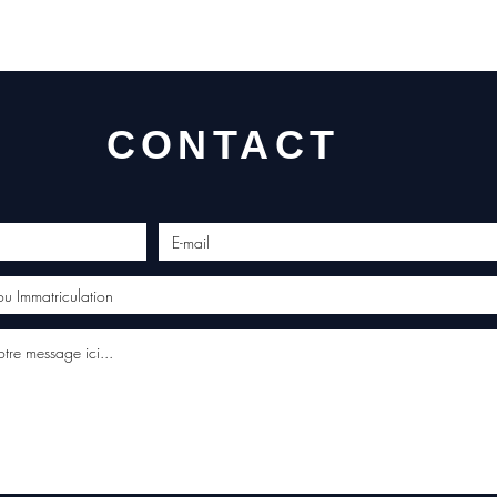
Allema
Bas, P
3 mois
profes
Contac
(Whats
CONTACT
conta