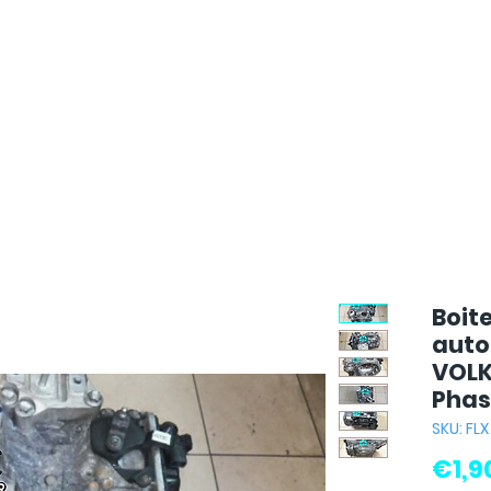
Boite
auto
VOLK
Phase
SKU: FLX
€1,9