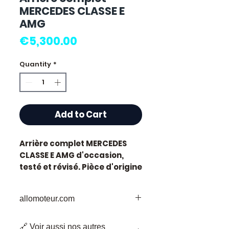
MERCEDES CLASSE E
AMG
Price
€5,300.00
Quantity
*
Add to Cart
Arrière complet MERCEDES
CLASSE E AMG
d'occasion,
testé et révisé. Pièce d'origine
constructeur Mercedes.
Caractéristiques techniques
allomoteur.com
:
Kilométrage :
68 000 km
Votre
Destination
de Confiance pour
Marque :
Mercedes
🔗 Voir aussi nos autres
les Pièces de Moteur d'Occasion