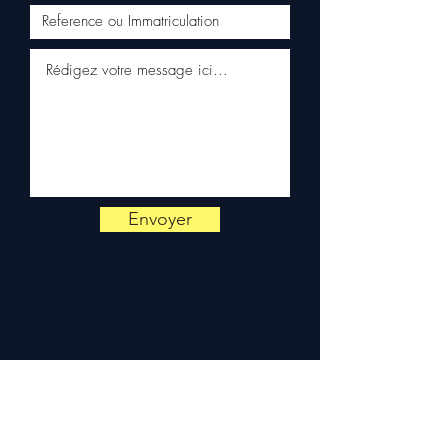
Expédition en 5 à 7 jours
ouvrés en France
métropolitaine, livraison
gratuite sur palette
sécurisée. Expédition en
Europe (Belgique, Suisse,
Allemagne, Italie, Espagne,
Pays-Bas, Portugal) sur
devis. Garantie 3 mois pièces
— montage par professionnel
Envoyer
obligatoire.
Contact :
📞 +33 6 38 71 66 54
(WhatsApp) — 📧
contact@allomoteur.com