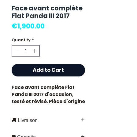
Face avant complète
Fiat Panda III 2017
Price
€1,900.00
Quantity
*
Add to Cart
Face avant complète Fiat
Panda III 2017
d'occasion,
testé et révisé. Pièce d'origine
constructeur Fiat.
Caractéristiques techniques
🚚 Livraison
:
Kilométrage :
80 000 km
Livraison rapide partout en France
Marque :
Fiat