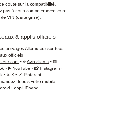
App au
+33 6 38 71 66 54
e doute sur la compatibilité,
oute vérification.
ez pas à nous contacter avec votre
on & garantie :
Expédition en
de VIN (carte grise).
jours ouvrés en France
olitaine, livraison gratuite
eaux & applis officiels
lette sécurisée. Expédition
ope (Belgique, Suisse,
les arrivages Allomoteur sur tous
gne, Italie, Espagne, Pays-
ux officiels :
ortugal) sur devis. Garantie
oteur.com
• ⭐
Avis clients
• 📘
 pièces — montage par
ok
• ▶️
YouTube
• 📸
Instagram
•
sionnel obligatoire.
ok
• 𝕏
X
• 📌
Pinterest
andez depuis votre mobile :
t :
📞 +33 6 38 71 66 54
ndroid
•
appli iPhone
App) — 📧
ct@allomoteur.com