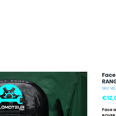
Face
RANG
SKU: VE
€12,
Face 
ROVER 