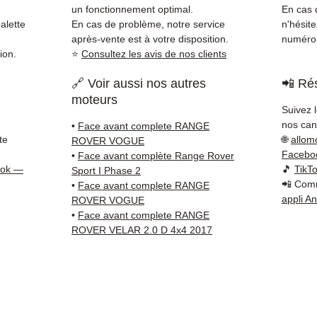
Whats
un fonctionnement optimal.
En cas d
pour t
alette
En cas de problème, notre service
n'hésit
Livrais
après-vente est à votre disposition.
numéro 
ion.
⭐
Consultez les avis de nos clients
5 à 7 
métrop
🔗 Voir aussi nos autres
📲 Rés
sur pa
moteurs
en Eur
Suivez 
Allema
nos cana
•
Face avant complete RANGE
Bas, P
te
🌐
allom
ROVER VOGUE
3 mois
Facebo
•
Face avant complète Range Rover
profes
ook —
🎵
TikT
Sport I Phase 2
📲 Comm
Contac
•
Face avant complete RANGE
appli A
ROVER VOGUE
(Whats
•
Face avant complete RANGE
conta
ROVER VELAR 2.0 D 4x4 2017