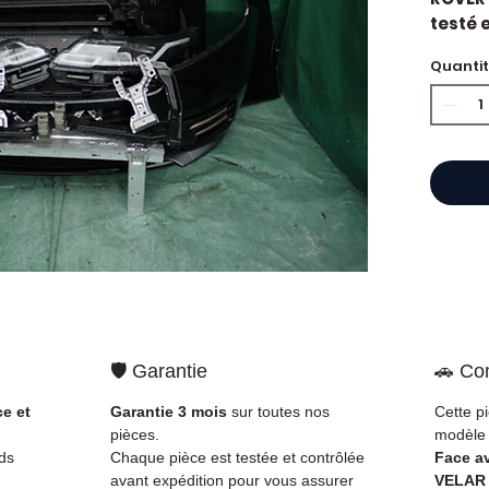
testé e
constr
Quanti
Caract
Kilo
Mar
État 
ava
Gara
Quand 
Range 
usure 
une pi
la sol
Compat
🛡️ Garantie
🚗 Com
vérifi
sur vo
ce et
Garantie 3 mois
sur toutes nos
Cette p
direct
pièces.
modèle 
Range 
ds
Chaque pièce est testée et contrôlée
Face a
techni
avant expédition pour vous assurer
VELAR 