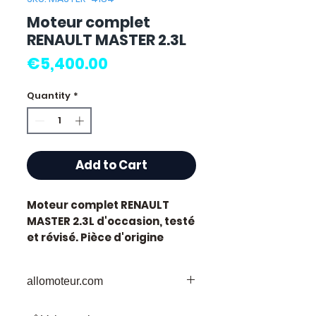
Moteur complet
RENAULT MASTER 2.3L
Price
€5,400.00
Quantity
*
Add to Cart
Moteur complet RENAULT
MASTER 2.3L
d'occasion, testé
et révisé. Pièce d'origine
constructeur Renault.
Caractéristiques techniques
allomoteur.com
:
Marque :
Renault
Votre
Destination
de Confiance pour