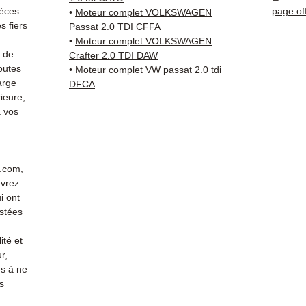
Compat
ièces
page of
•
Moteur complet VOLKSWAGEN
vérifi
 fiers
Passat 2.0 TDI CFFA
sur vo
•
Moteur complet VOLKSWAGEN
s de
direct
Crafter 2.0 TDI DAW
outes
•
Moteur complet VW passat 2.0 tdi
VW. No
arge
DFCA
dispon
ieure,
38 71 6
 vos
Livrais
5 à 7 
métrop
sur pa
r.com,
en Eur
evrez
Allema
i ont
Bas, P
stées
3 mois
ité et
profes
r,
Contac
s à ne
(Whats
s
conta