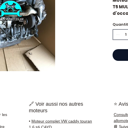
Moteu
T5 MUL
d'occas
d'orig
Quanti
Cylindr
Caract
Kilo
Mar
Cyli
Car
État 
ava
Gara
Quand
Casse 
surcon
🔗 Voir aussi nos autres
⭐ Avis
de com
moteurs
perman
 les
Consult
de rép
allomot
•
Moteur complet VW caddy touran
d'un é
tre
📘
Suiv
1.6 tdi CAYD