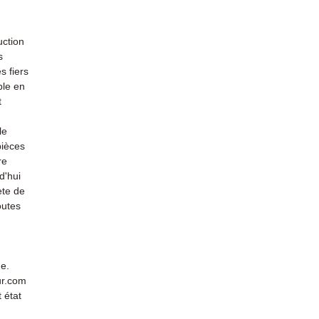
uction
s
s fiers
ble en
t
le
pièces
re
d'hui
ète de
outes
de.
ur.com
 état