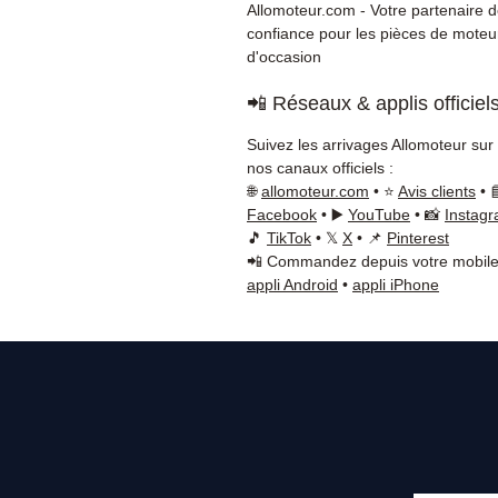
Allomoteur.com - Votre partenaire 
confiance pour les pièces de moteu
d'occasion
📲 Réseaux & applis officiel
Suivez les arrivages Allomoteur sur
nos canaux officiels :
🌐
allomoteur.com
• ⭐
Avis clients
• 
Facebook
• ▶️
YouTube
• 📸
Instag
🎵
TikTok
• 𝕏
X
• 📌
Pinterest
📲 Commandez depuis votre mobile
appli Android
•
appli iPhone