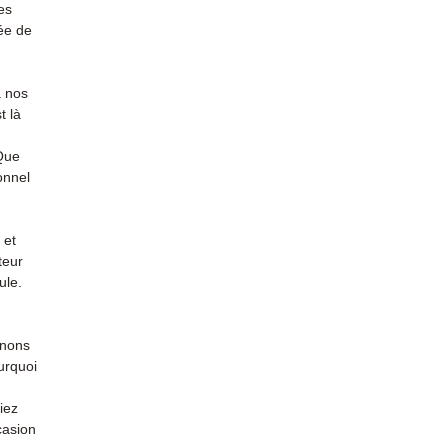
es
ée de
à nos
t là
 Que
onnel
 et
teur
ule.
enons
urquoi
iez
casion