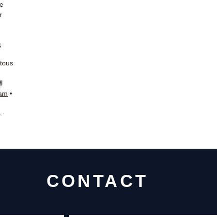
de
r
s
 tous
📘
ram
•
 :
CONTACT