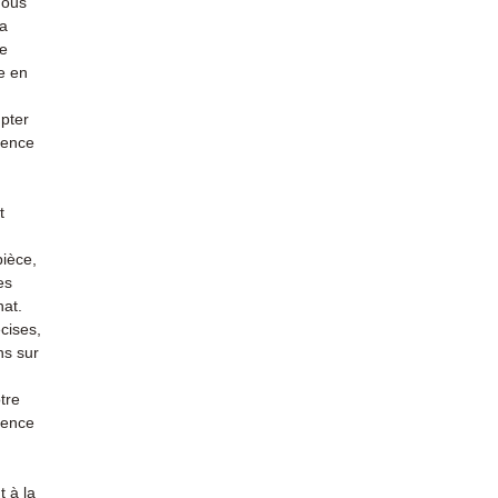
nous
la
re
e en
mpter
ience
t
pièce,
es
hat.
cises,
ns sur
tre
rience
 à la