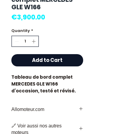
GLE W166
Price
€3,900.00
Quantity
*
Add to Cart
Tableau de bord complet
MERCEDES GLE W166
d'occasion, testé et révisé.
Pièce d'origine constructeur
Mercedes, référence moteur
Allomoteur.com
W166
.
Caractéristiques techniques
Votre
Destination
de Confiance pour
:
🔗 Voir aussi nos autres
les Pièces de Moteur d'Occasion
Kilométrage :
76 000 km
moteurs
Bienvenue chez Allomoteur.com,