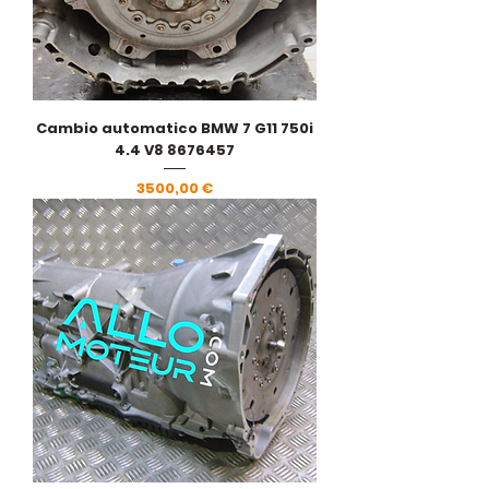
Cambio automatico BMW 7 G11 750i
4.4 V8 8676457
Prezzo
3500,00 €