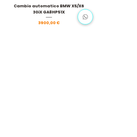
Cambio automatico BMW X5/X6
30iX GA8HP51X
Prezzo
3900,00 €
Carica altro