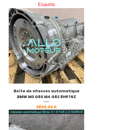
Esaurito
Boîte de vitesses automatique
BMW M3 G80 M4 G82 8HP76Z
Prezzo
3800,00 €