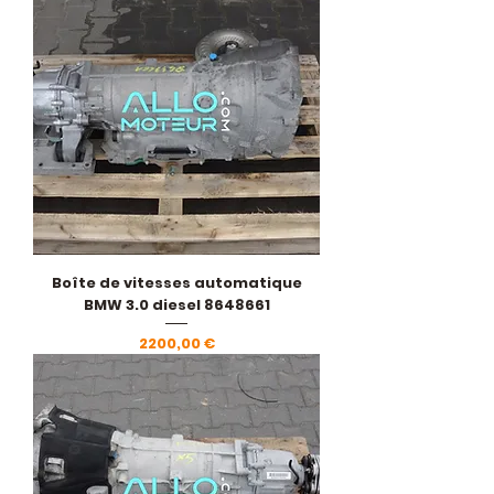
Boîte de vitesses automatique
BMW 3.0 diesel 8648661
Prezzo
2200,00 €