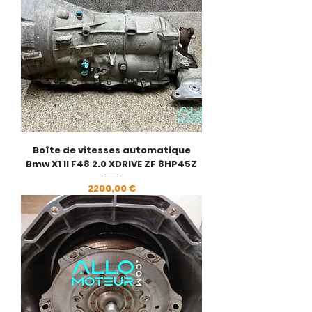
Boîte de vitesses automatique
Bmw X1 II F48 2.0 XDRIVE ZF 8HP45Z
Prezzo
2200,00 €