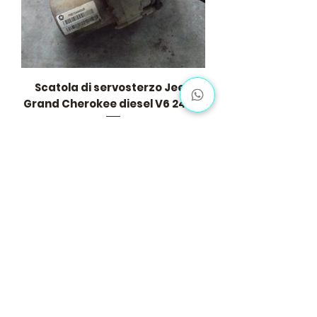
Scatola di servosterzo Jeep
Grand Cherokee diesel V6 241cv
Prezzo
1200,00 €
Carica altro