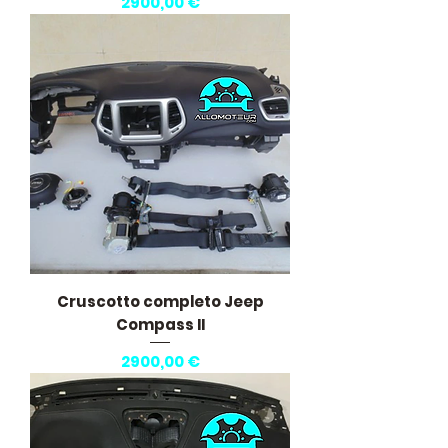
Prezzo
2900,00 €
Cruscotto completo Jeep
Compass II
Prezzo
2900,00 €