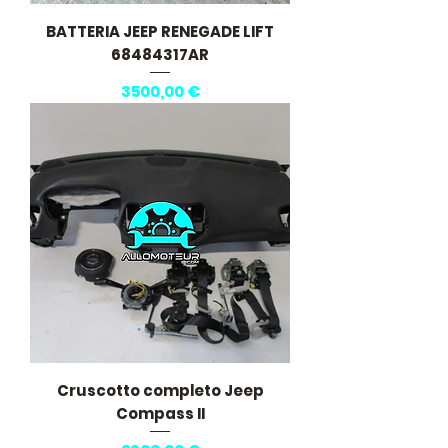
BATTERIA JEEP RENEGADE LIFT
68484317AR
Prezzo
3500,00 €
Cruscotto completo Jeep
Compass II