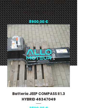
Ponte anteriore / differenziale
Jeep Wrangler JL 2.2D
TTOAF7254A2019
Prezzo
8900,00 €
Batteria JEEP COMPASS II 1.3
HYBRID 46347049
Prezzo