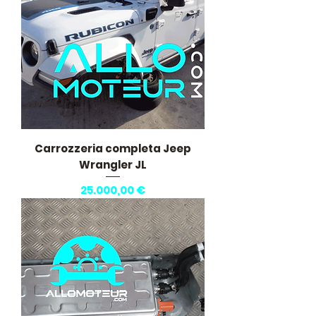
Carrozzeria completa Jeep
Wrangler JL
Prezzo
25.000,00 €