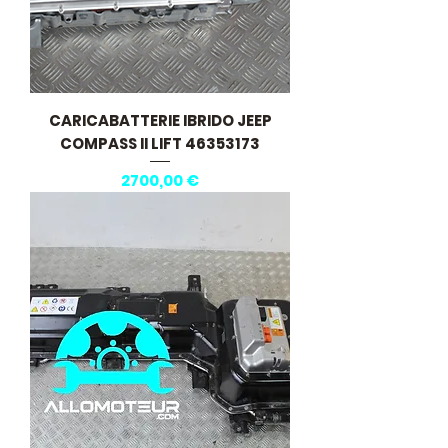
CARICABATTERIE IBRIDO JEEP
COMPASS II LIFT 46353173
Prezzo
2700,00 €