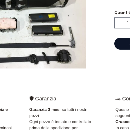
Nuova
Quanti
🔵 Vie
cintur
🛡️ Garanzia
🚗 Com
ia e
Garanzia 3 mesi
su tutti i nostri
Questo 
pezzi.
seguent
Ogni pezzo è testato e controllato
Crusco
uminosi
prima della spedizione per
In caso 