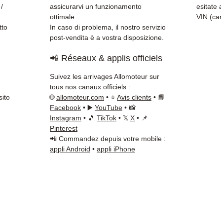
 /
assicurarvi un funzionamento
esitate 
ottimale.
VIN (car
tto
In caso di problema, il nostro servizio
post-vendita è a vostra disposizione.
📲 Réseaux & applis officiels
Suivez les arrivages Allomoteur sur
tous nos canaux officiels :
sito
🌐
allomoteur.com
• ⭐
Avis clients
• 📘
Facebook
• ▶️
YouTube
• 📸
Instagram
• 🎵
TikTok
• 𝕏
X
• 📌
Pinterest
📲 Commandez depuis votre mobile :
appli Android
•
appli iPhone