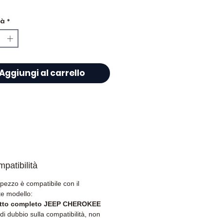
 Condizione
tà
*
ne fornito completo di
e di sicurezza e airbag
Aggiungi al carrello
patibilità
pezzo è compatibile con il
e modello:
tto completo JEEP CHEROKEE
di dubbio sulla compatibilità, non