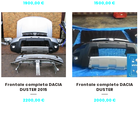
Prezzo
Prezzo
1900,00 €
1500,00 €
Frontale completa DACIA
Frontale completo DACIA
Vista rapida
Vista rapida
DUSTER 2015
DUSTER
Prezzo
Prezzo
2200,00 €
2000,00 €