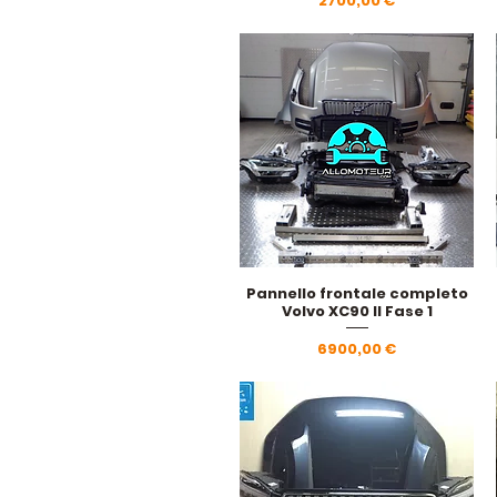
2700,00 €
Pannello frontale completo
Vista rapida
Volvo XC90 II Fase 1
Prezzo
6900,00 €