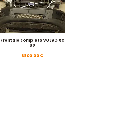
Frontale completo VOLVO XC
Vista rapida
60
Prezzo
3800,00 €