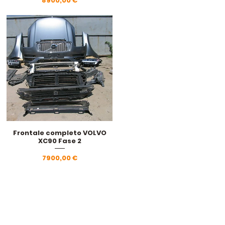
8900,00 €
Frontale completo VOLVO
Vista rapida
XC90 Fase 2
Prezzo
7900,00 €