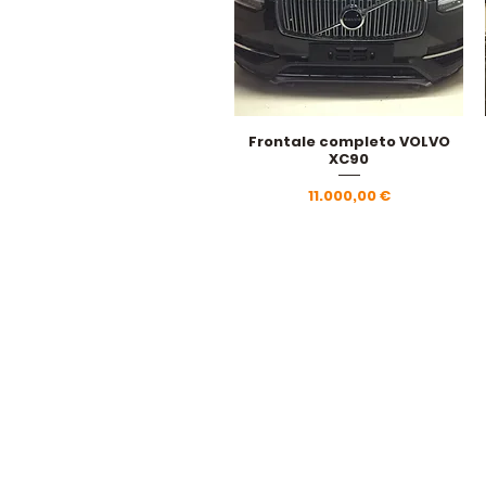
Frontale completo VOLVO
Vista rapida
XC90
Prezzo
11.000,00 €