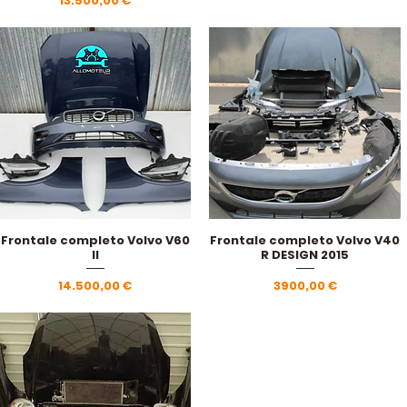
13.500,00 €
Frontale completo Volvo V60
Frontale completo Volvo V40
Vista rapida
Vista rapida
II
R DESIGN 2015
Prezzo
Prezzo
14.500,00 €
3900,00 €