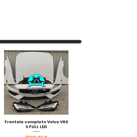
Frontale completo Volvo V60
Vista rapida
II FULL LED
Prezzo