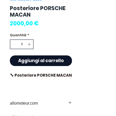
Posteriore PORSCHE
MACAN
Prezzo
2000,00 €
Quantità
*
Aggiungi al carrello
🔧 Posteriore PORSCHE MACAN
⭐ Perché scegliere
allomoteur.com
Allomoteur.com ?
La Vostra Destinazione Affidabile per i