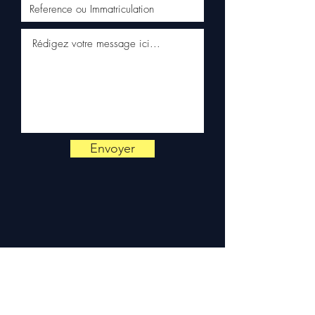
📞
Hai bisogno di un consiglio
?
Contattaci al
+33 6 38 71 66
54
(WhatsApp disponibile) —
Lunedì a Venerdì, 9h-18h.
Envoyer