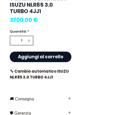
ISUZU NLR85 3.0
TURBO 4JJ1
Prezzo
3700,00 €
Quantità
*
Aggiungi al carrello
🔧 Cambio automatico ISUZU
NLR85 3.0 TURBO 4JJ1
🚚 Consegna
⭐ Perché scegliere
Allomoteur.com ?
Consegna rapida in tutta la
🛡️ Garanzia
Francia e in Europa