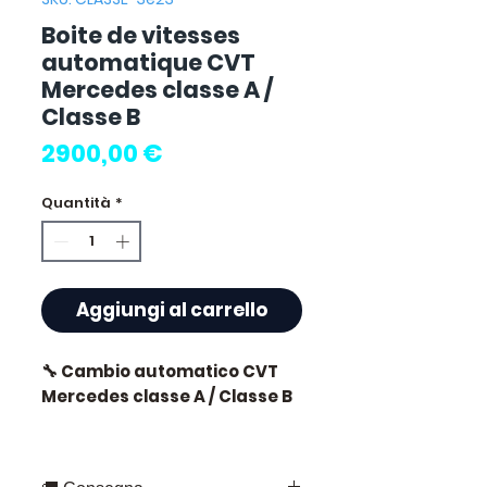
Boite de vitesses
automatique CVT
Mercedes classe A /
Classe B
Prezzo
2900,00 €
Quantità
*
Aggiungi al carrello
🔧 Cambio automatico CVT
Mercedes classe A / Classe B
🏷️ Chilometraggio : 32 000 km
certificati