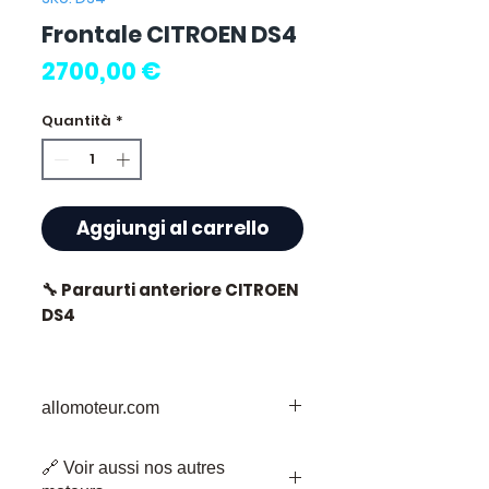
Frontale CITROEN DS4
Prezzo
2700,00 €
Quantità
*
Aggiungi al carrello
🔧 Paraurti anteriore CITROEN
DS4
allomoteur.com
⭐ Perché scegliere
Allomoteur.com ?
La Vostra Destinazione Affidabile per i
🔗 Voir aussi nos autres
Pezzi di Motore Usati