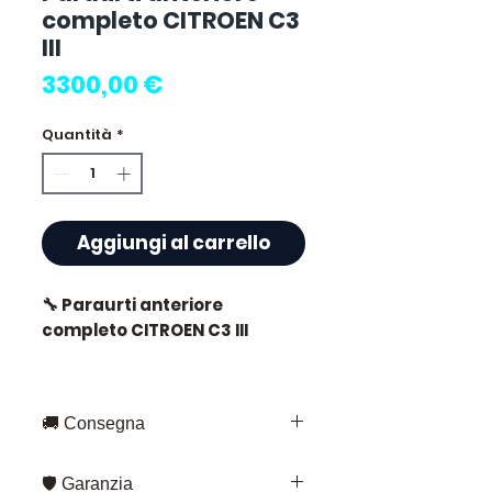
completo CITROEN C3
III
Prezzo
3300,00 €
Quantità
*
Aggiungi al carrello
🔧 Paraurti anteriore
completo CITROEN C3 III
🚚 Consegna
⭐ Perché scegliere
Allomoteur.com ?
Consegna rapida in tutta la
🛡️ Garanzia
Francia e in Europa