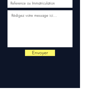
📞
Hai bisogno di un consiglio
?
Contattaci al
+33 6 38 71 66
54
(WhatsApp disponibile) —
Da lunedì a venerdì, 9h-18h.
Envoyer