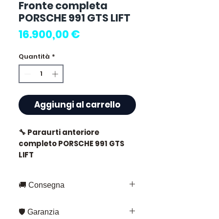
Fronte completa
PORSCHE 991 GTS LIFT
Prezzo
16.900,00 €
Quantità
*
Aggiungi al carrello
🔧 Paraurti anteriore
completo PORSCHE 991 GTS
LIFT
🚚 Consegna
⭐ Perché scegliere
Consegna rapida in tutta la
Allomoteur.com ?
🛡️ Garanzia
Francia e in Europa