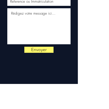
📞
Hai bisogno di un consiglio?
Contattaci al
+33 6 38 71 66 54
(WhatsApp disponibile) — Da
lunedì a venerdì, 9h-18h.
Envoyer