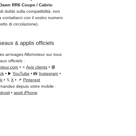
amento (Fedex /
Dawn RR6 Coupe / Cabrio
+Nagel / DB Schenker)
di dubbi sulla compatibilità, non
zio clienti reattivo via
a contattarci con il vostro numero
retto di circolazione).
App
bisogno di un consiglio?
eaux & applis officiels
taci al
+33 6 38 71 66 54
App disponibile) — Lunedì a
les arrivages Allomoteur sur tous
ì, 9h-18h.
ux officiels :
oteur.com
• ⭐
Avis clients
• 📘
ok
• ▶️
YouTube
• 📸
Instagram
•
ok
• 𝕏
X
• 📌
Pinterest
andez depuis votre mobile :
ndroid
•
appli iPhone