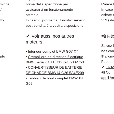
tracci
uminosi
prima della spedizione per
Royce 
Kuehne
 /
assicurarvi un funzionamento
In caso 
✅ Servi
ottimale.
esitate 
tto
In caso di problema, il nostro servizio
VIN (lib
Whats
post-vendita è a vostra disposizione.
📞
Hai 
🔗 Voir aussi nos autres
📲 Rés
Contat
moteurs
(Whats
Suivez 
Venerd
nos cana
•
Interieur complet BMW G07 X7
sito
🌐
allom
•
Crémaillère de direction électrique
Facebo
BMW Série 7 G11 G12 réf. 6882753
🎵
TikT
•
CONVERTISSEUR DE BATTERIE
📲 Comm
DE CHARGE BMW I4 G26 5A4E209
appli A
•
Tableau de bord complet BMW X4
G02