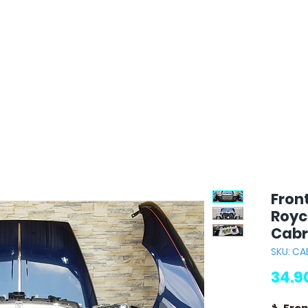
Fron
Royc
Cabr
SKU: CA
34.9