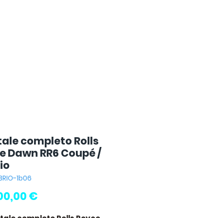
tale completo Rolls
e Dawn RR6 Coupé /
io
BRIO-1b06
Prezzo
00,00 €