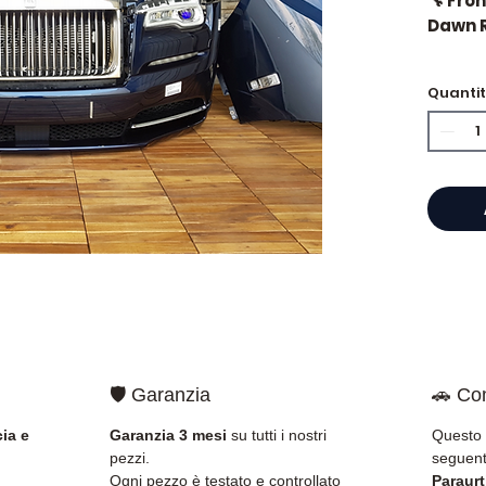
🔧 Fro
Dawn R
Quanti
⭐ Perc
Allomo
Specia
cambii
propon
000 ri
testat
rapida
🇫🇷 e 
🛡️ Garanzia
🚗 Com
✅ Pezzi
della 
ia e
Garanzia 3 mesi
su tutti i nostri
Questo 
✅ Gara
pezzi.
seguent
✅ Con
Ogni pezzo è testato e controllato
Paraurt