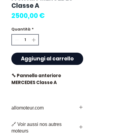
Classe A
Prezzo
2500,00 €
Quantità
*
Aggiungi al carrello
🔧 Pannello anteriore
MERCEDES Classe A
allomoteur.com
⭐ Perché scegliere
Allomoteur.com ?
La Vostra Destinazione Affidabile per i
🔗 Voir aussi nos autres
Pezzi di Motore Usati
Specialista francese di
moteurs
Benvenuti su Allomoteur.com, la