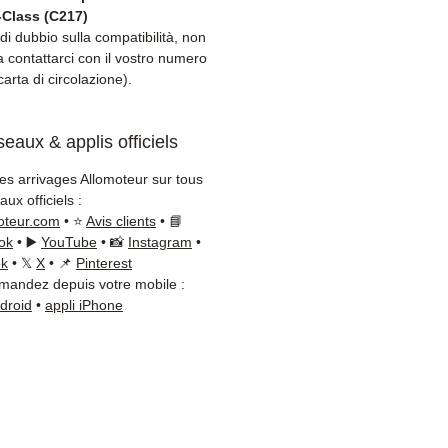
-Class (C217)
di dubbio sulla compatibilità, non
a contattarci con il vostro numero
carta di circolazione).
eaux & applis officiels
les arrivages Allomoteur sur tous
ux officiels :
oteur.com
• ⭐
Avis clients
• 📘
ok
• ▶️
YouTube
• 📸
Instagram
•
ok
• 𝕏
X
• 📌
Pinterest
andez depuis votre mobile :
ndroid
•
appli iPhone