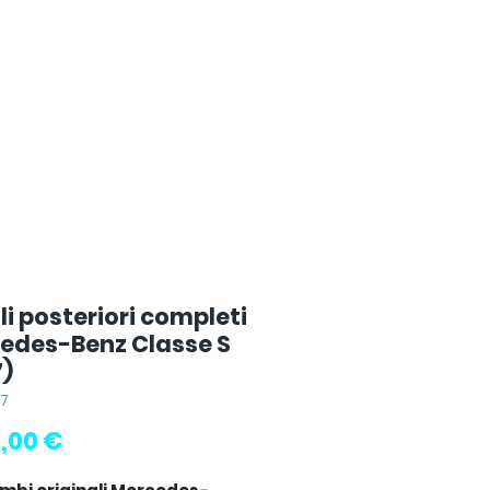
i posteriori completi
edes-Benz Classe S
7)
17
Prezzo
,00 €