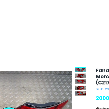
Fanal
Merc
(C21
SKU: C2
2000