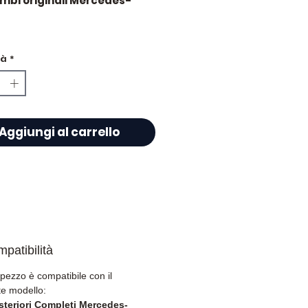
ambi originali Mercedes-
 Condizione
tà
*
 2018 - compatibile: 2014 -
Aggiungi al carrello
patibilità
pezzo è compatibile con il
e modello:
steriori Completi Mercedes-