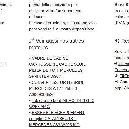
uminosi
prima della spedizione per
Benz S
 /
assicurarvi un funzionamento
In caso 
ottimale.
esitate 
tto
In caso di problema, il nostro servizio
di VIN (
post-vendita è a vostra disposizione.
🔗 Voir aussi nos autres
📲 Rés
moteurs
Suivez 
nos cana
•
CADRE DE CABINE
sito
🌐
allom
CARROSSERIE CADRE SEUIL
Facebo
PILIER DE TOIT MERCEDES
🎵
TikT
SPRINTER W907
📲 Comm
•
CONVERTISSEUR HYBRIDE
appli A
MERCEDES W177 250E 1.
A0009006520
•
Tableau de bord MERCEDES GLC
W253 AMG
•
ENSEMBLE ÉCHAPPEMENT
complet CATALYSEURS +
MERCEDES C63 W205 MG