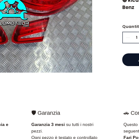
🔵 Ric
Benz
Nuova
Quanti
🔵Anno
2020
🛡️ Garanzia
🚗 Com
ia e
Garanzia 3 mesi
su tutti i nostri
Questo 
pezzi.
seguent
Ogni pezzo è testato e controllato
Fari Po