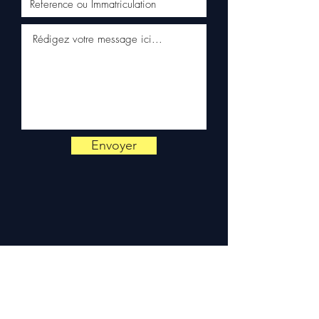
WhatsApp
📞
Hai bisogno di un consiglio?
Contattaci al
+33 6 38 71 66 54
(WhatsApp disponibile) —
Lunedì a Venerdì, 9h-18h.
Envoyer