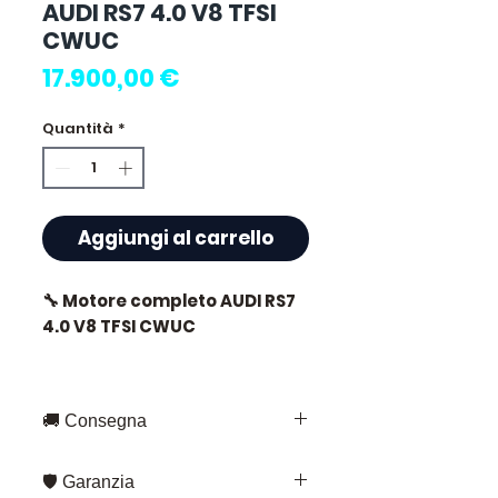
AUDI RS7 4.0 V8 TFSI
CWUC
Prezzo
17.900,00 €
Quantità
*
Aggiungi al carrello
🔧 Motore completo AUDI RS7
4.0 V8 TFSI CWUC
🏷️ Chilometraggio : 0 km
certificati
🚚 Consegna
Consegna rapida in tutta la
🛡️ Garanzia
Francia e in Europa