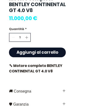
BENTLEY CONTINENTAL
GT 4.0 V8
Prezzo
11.000,00 €
Quantità
*
Aggiungi al carrello
🔧 Motore completo BENTLEY
CONTINENTAL GT 4.0 V8
🏷️ Chilometraggio : 33 000 km
certificati
🚚 Consegna
Consegna rapida in tutta la
🛡️ Garanzia
Francia e in Europa