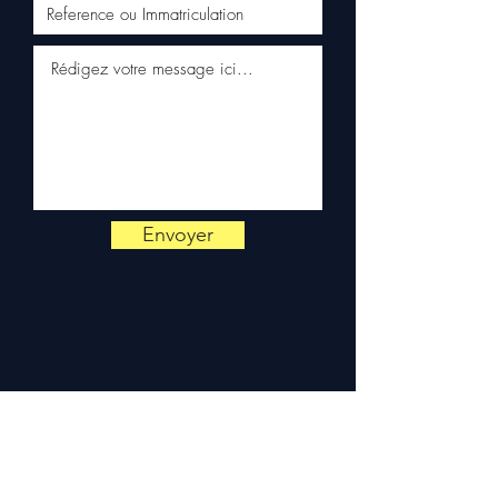
✅ Servizio clienti reattivo
tramite WhatsApp
📞
Hai bisogno di un consiglio?
Contattaci al
+33 6 38 71 66 54
(WhatsApp disponibile) —
Lunedì a Venerdì, 9h-18h.
Envoyer