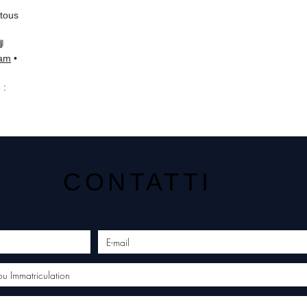
 tous
📘
ram
•
 :
CONTATTI