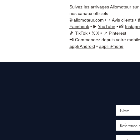
Suivez les arrivages Allomoteur sur
nos canaux officiels :
🌐
allomoteur.com
• ⭐
Avis clients
• 
Facebook
• ▶️
YouTube
• 📸
Instag
🎵
TikTok
• 𝕏
X
• 📌
Pinterest
📲 Commandez depuis votre mobile
appli Android
•
appli iPhone