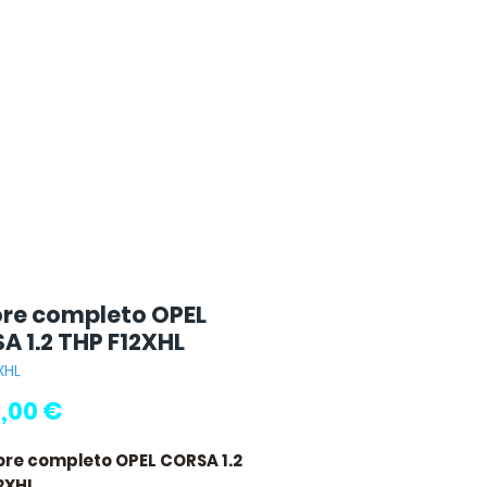
re completo OPEL
A 1.2 THP F12XHL
XHL
Prezzo
,00 €
ore completo OPEL CORSA 1.2
2XHL