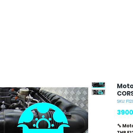
Moto
CORS
SKU: F12
3900
🔧 Mot
THP F1