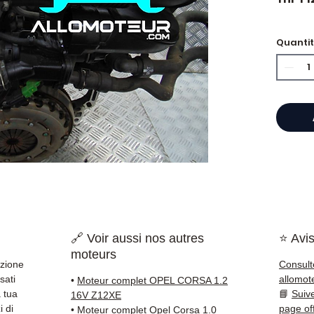
🏷️ Chi
Quanti
⭐ Perc
Allomo
Specia
scatol
Allom
catalo
riferi
testat
🔗 Voir aussi nos autres
⭐ Avis
rapida
moteurs
🇫🇷 e 
azione
Consult
sati
allomot
•
Moteur complet OPEL CORSA 1.2
✅ Pezzi
 tua
📘
Suiv
16V Z12XE
della 
i di
page of
•
Moteur complet Opel Corsa 1.0