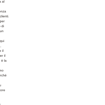
a al
ienza
lienti.
 per
 di
 un
qui
,
 il
r il
 è la
amo
erché
u
tore
i