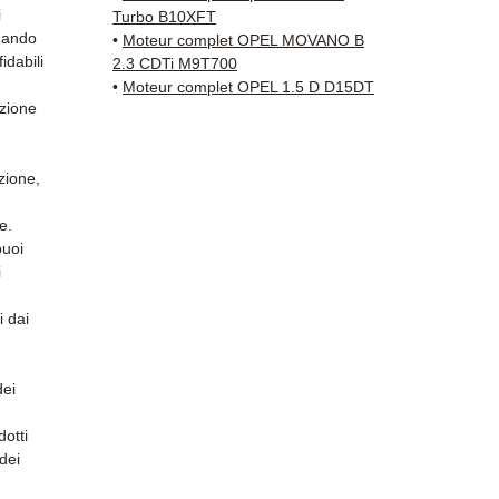
✅ Gara
i
Turbo B10XFT
✅ Con
quando
•
Moteur complet OPEL MOVANO B
tracci
idabili
2.3 CDTi M9T700
Kuehne
•
Moteur complet OPEL 1.5 D D15DT
ezione
✅ Servi
Whats
zione,
📞
Hai 
Contat
e.
(Whats
puoi
Venerd
i
i dai
dei
otti
 dei