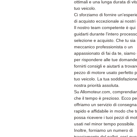
ottimali e una lunga durata di vit
tuo veicolo.
Ci sforziamo di fornire un'esper
di acquisto eccezionale ai nostri c
Il nostro team competente è qui
guidarti durante l'intero processo
selezione e acquisto. Che tu sia
meccanico professionista o un
appassionato di fai da te, siamo 
per rispondere alle tue domande
fornirti consigli e aiutarti a trovare
pezzo di motore usato perfetto pe
tuo veicolo. La tua soddisfazione
nostra priorità assoluta.
Su Allomoteur.com, comprendi
che il tempo è prezioso. Ecco p
offriamo un servizio di consegna
rapido e affidabile in modo che t
possa ricevere i tuoi pezzi di mo
usati nel minor tempo possibile.
Inoltre, forniamo un numero di
tracciamento del pallet, così puo