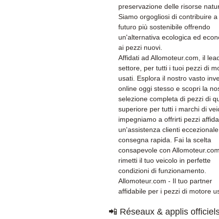
preservazione delle risorse natur
Siamo orgogliosi di contribuire a
futuro più sostenibile offrendo
un'alternativa ecologica ed eco
ai pezzi nuovi.
Affidati ad Allomoteur.com, il lea
settore, per tutti i tuoi pezzi di 
usati. Esplora il nostro vasto inv
online oggi stesso e scopri la no
selezione completa di pezzi di qu
superiore per tutti i marchi di veic
impegniamo a offrirti pezzi affidab
un'assistenza clienti eccezional
consegna rapida. Fai la scelta
consapevole con Allomoteur.co
rimetti il tuo veicolo in perfette
condizioni di funzionamento.
Allomoteur.com - Il tuo partner
affidabile per i pezzi di motore us
📲 Réseaux & applis officiel