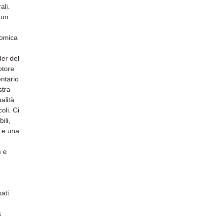
ali.
 un
nomica
der del
motore
entario
stra
alità
oli. Ci
ili,
e e una
m e
ati.
s