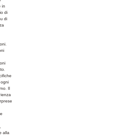
 in
io di
u di
nza
oni.
oni
oni
to.
cifiche
 ogni
mo. Il
erienza
orprese
re
,
e alla