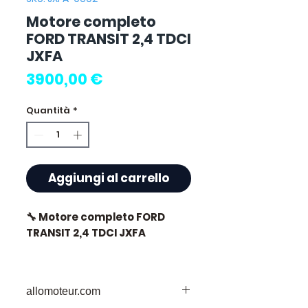
Motore completo
FORD TRANSIT 2,4 TDCI
JXFA
Prezzo
3900,00 €
Quantità
*
Aggiungi al carrello
🔧 Motore completo FORD
TRANSIT 2,4 TDCI JXFA
allomoteur.com
⭐ Perché scegliere