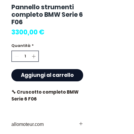
Pannello strumenti
completo BMW Serie 6
F06
Prezzo
3300,00 €
Quantità
*
Aggiungi al carrello
🔧 Cruscotto completo BMW
Serie 6 F06
allomoteur.com
⭐ Perché scegliere
Allomoteur.com ?