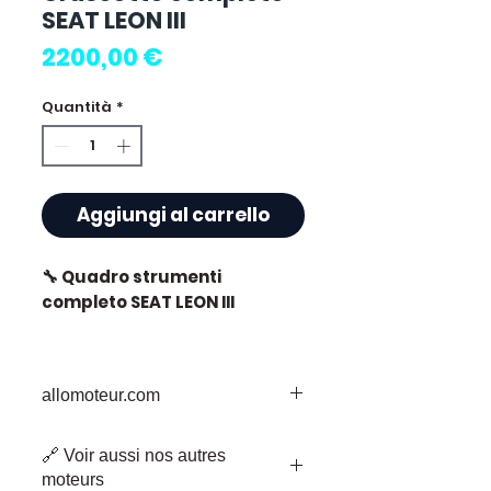
SEAT LEON III
Prezzo
2200,00 €
Quantità
*
Aggiungi al carrello
🔧 Quadro strumenti
completo SEAT LEON III
allomoteur.com
⭐ Perché scegliere
Allomoteur.com ?
La Vostra Destinazione Affidabile per i
🔗 Voir aussi nos autres
Pezzi di Motore Usati
Specialista francese di
moteurs
Benvenuti su Allomoteur.com, la