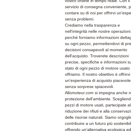
vostro ordine in tempo reale. Con il
servizio di consegna conveniente, p
contare su di noi per offrirvi un'esp
senza problemi.
Crediamo nella trasparenza e
nell'integrità nelle nostre operazion
perché forniamo informazioni dettag
su ogni pezzo, permettendovi di pr
decisioni consapevoli al momento
dell'acquisto. Troverete descrizioni
precise, specifiche e informazioni su
stato di ogni pezzo di motore usato
offriamo. Il nostro obiettivo è offrirvi
un'esperienza di acquisto piacevole
senza sorprese spiacevoli.
Allomoteur.com si impegna anche n
protezione dell'ambiente. Sceglien
pezzi di motore usati, partecipate al
riduzione dei rifiuti e alla conservaz
delle risorse naturali. Siamo orgogli
contribuire a un futuro più sostenibi
offrendo un'alternativa ecologica ed