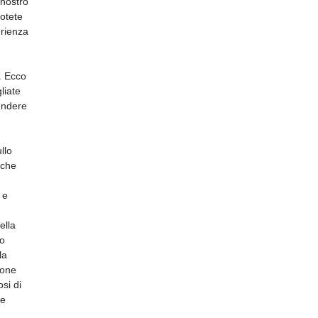
 nostro
otete
erienza
i. Ecco
liate
endere
llo
 che
 e
ella
do
la
ione
osi di
le