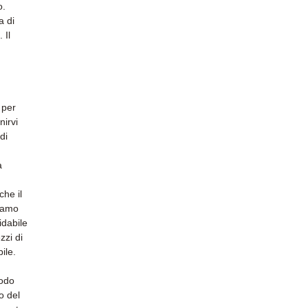
o.
a di
 Il
 per
nirvi
di
a
he il
riamo
idabile
zzi di
ile.
modo
o del