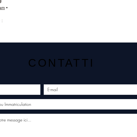
📘
ram
•
 :
CONTATTI