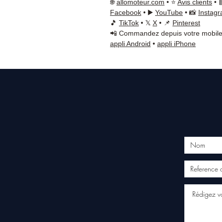
🌐
allomoteur.com
• ⭐
Avis clients
• 
Facebook
• ▶️
YouTube
• 📸
Instag
🎵
TikTok
• 𝕏
X
• 📌
Pinterest
📲 Commandez depuis votre mobile
appli Android
•
appli iPhone