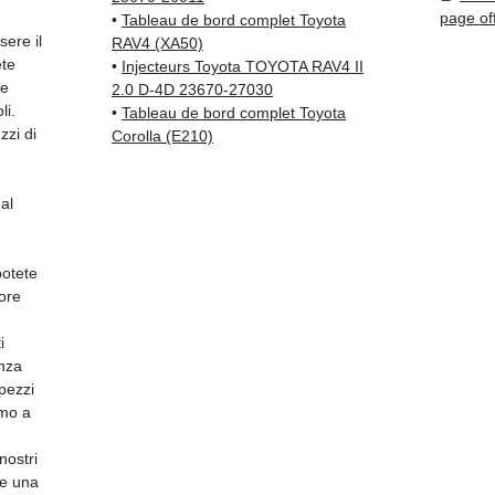
✅ Con
page of
•
Tableau de bord complet Toyota
tracci
sere il
RAV4 (XA50)
Kuehne
ete
•
Injecteurs Toyota TOYOTA RAV4 II
 e
✅ Servi
2.0 D-4D 23670-27030
li.
•
Tableau de bord complet Toyota
Whats
zzi di
Corolla (E210)
📞
Hai 
Contat
al
(Whats
Venerd
potete
tore
i
anza
 pezzi
amo a
nostri
 e una