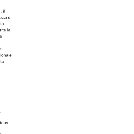
 il
ezzi di
sto
ite la
di
i
zi
zionale
lta
s
 tous