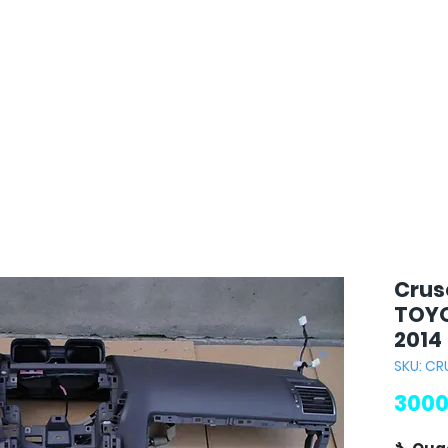
Crus
TOYO
2014
SKU: CR
3000