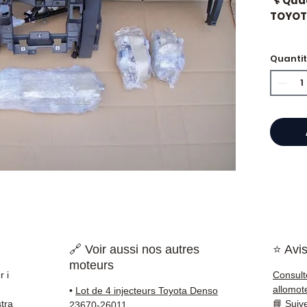
🔧 Qua
TOYOTA
Quanti
⭐ Perc
Allomo
Specia
scatol
Allom
catalo
di pez
garant
rapida
🇫🇷 e 
🔗 Voir aussi nos autres
⭐ Avis
moteurs
✅ Pezzi
r i
Consult
della 
allomot
•
Lot de 4 injecteurs Toyota Denso
✅ Gara
tra
📘
Suiv
23670-26011