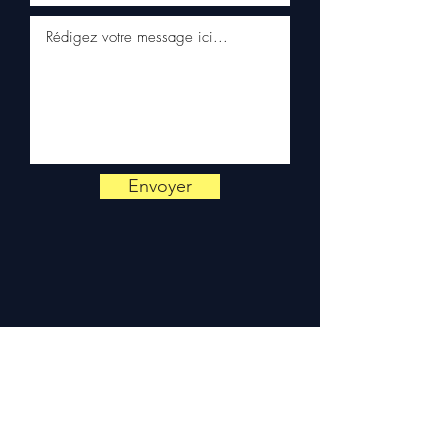
📞
Heeft u advies nodig ?
Neem contact met ons op via
+33 6 38 71 66 54
(WhatsApp
beschikbaar) — Maandag tot
vrijdag, 9u-18u.
Envoyer