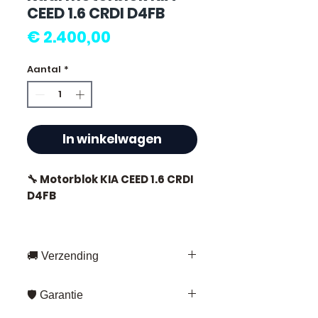
CEED 1.6 CRDI D4FB
Prijs
€ 2.400,00
Aantal
*
In winkelwagen
🔧 Motorblok KIA CEED 1.6 CRDI
D4FB
🚚 Verzending
⭐ Waarom kiezen voor
Allomoteur.com ?
Snelle levering overal in Frankrijk
🛡️ Garantie
en Europa
Franse specialist in gebruikt
Fedex – voor