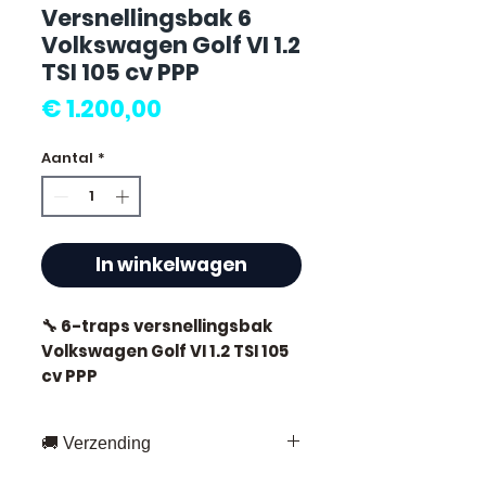
Versnellingsbak 6
Volkswagen Golf VI 1.2
TSI 105 cv PPP
Prijs
€ 1.200,00
Aantal
*
In winkelwagen
🔧 6-traps versnellingsbak
Volkswagen Golf VI 1.2 TSI 105
cv PPP
🏷️ Kilometerstand : 71 000 km
🚚 Verzending
gecertificeerd
Snelle levering overal in Frankrijk