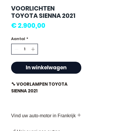
VOORLICHTEN
TOYOTA SIENNA 2021
Prijs
€ 2.900,00
Aantal
*
In winkelwagen
🔧 VOORLAMPEN TOYOTA
SIENNA 2021
Vind uw auto-motor in Frankrijk
⭐ Waarom Allomoteur.com
kiezen ?
Welkom bij Allomoteur.com, uw