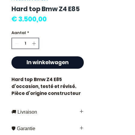
Hard top Bmw Z4 E85
Prijs
€ 3.500,00
Aantal
*
In winkelwagen
Hard top Bmw Z4 E85
d'occasion, testé et révisé.
Pièce d'origine constructeur
BMW, référence moteur
E85
.
Caractéristiques techniques
🚚 Livraison
:
Kilométrage :
85 000 km
Snelle levering overal in Frankrijk
Marque :
BMW
🛡️ Garantie
en Europa
Référence constructeur :