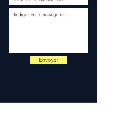
Livraison & garantie :
Expédition en 5 à 7 jours
ouvrés en France
métropolitaine, livraison
gratuite sur palette
sécurisée. Expédition en
Europe (Belgique, Suisse,
Allemagne, Italie, Espagne,
Pays-Bas, Portugal) sur
Envoyer
devis. Garantie 3 mois pièces
— montage par professionnel
obligatoire.
Contact :
📞 +33 6 38 71 66 54
(WhatsApp) — 📧
contact@allomoteur.com