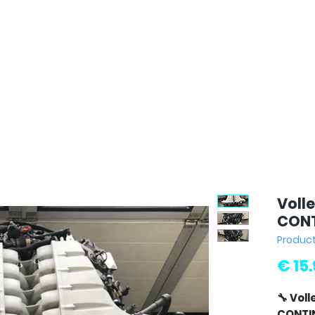
Voll
CONT
Produc
€ 15
🔧 Vol
CONTIN