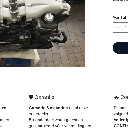
🏷️ Ki
Aantal
gecert
⭐ Waar
Allomo
Franse
motore
Allom
catal
refere
🛡️ Garantie
🚗 Com
gegara
mechan
k en
Garantie 3 maanden
op al onze
Dit ond
Frankri
onderdelen.
volgend
ingen
Elk onderdeel wordt getest en
Volled
✅ Onde
ke
gecontroleerd vóór verzending om
CONTIN