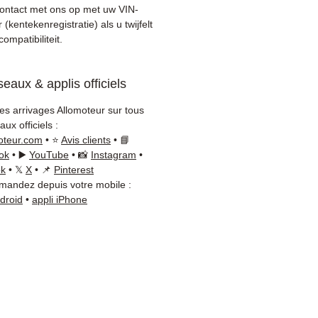
roleerd vóór verzending
ntact met ons op met uw VIN-
anden garantie inbegrepen
kentekenregistratie) als u twijfelt
le verzending met tracking
ompatibiliteit.
 / Kuehne+Nagel / DB
er)
eaux & applis officiels
tieve klantenservice via
App
les arrivages Allomoteur sur tous
ux officiels :
t u advies nodig ?
Neem
oteur.com
• ⭐
Avis clients
• 📘
t met ons op via
+33 6 38 71
ok
• ▶️
YouTube
• 📸
Instagram
•
WhatsApp beschikbaar) —
ok
• 𝕏
X
• 📌
Pinterest
andez depuis votre mobile :
g tot Vrijdag, 9u-18u.
ndroid
•
appli iPhone