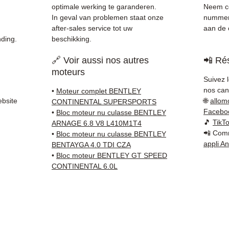
gecont
optimale werking te garanderen.
Neem co
✅ 3 ma
In geval van problemen staat onze
nummer (
✅ Snel
after-sales service tot uw
aan de c
ding.
beschikking.
(Fedex
Schenk
🔗 Voir aussi nos autres
📲 Rés
✅ Reac
moteurs
Whats
Suivez 
nos cana
•
Moteur complet BENTLEY
📞
Heef
ebsite
🌐
allom
CONTINENTAL SUPERSPORTS
contac
Facebo
•
Bloc moteur nu culasse BENTLEY
66 54
(
🎵
TikT
ARNAGE 6.8 V8 L410M1T4
📲 Comm
Maanda
•
Bloc moteur nu culasse BENTLEY
appli A
BENTAYGA 4.0 TDI CZA
•
Bloc moteur BENTLEY GT SPEED
CONTINENTAL 6.0L