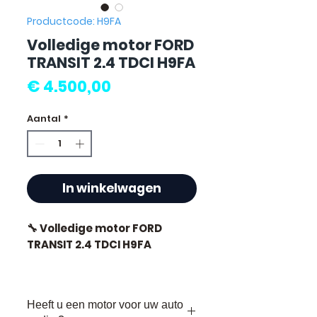
Productcode: H9FA
Volledige motor FORD
TRANSIT 2.4 TDCI H9FA
Prijs
€ 4.500,00
Aantal
*
In winkelwagen
🔧 Volledige motor FORD
TRANSIT 2.4 TDCI H9FA
🏷️ Kilometerstand : 139 000
km gecertificeerd
Heeft u een motor voor uw auto
🔖 Referentie fabrikant : H9FA