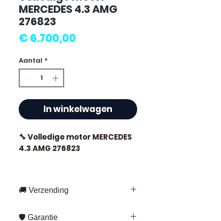
MERCEDES 4.3 AMG
276823
Prijs
€ 6.700,00
Aantal
*
In winkelwagen
🔧 Volledige motor MERCEDES
4.3 AMG 276823
🚚 Verzending
⭐ Waarom kiezen voor
Allomoteur.com ?
Snelle levering overal in Frankrijk
🛡️ Garantie
en Europa