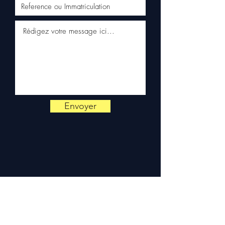
klantenservice via WhatsApp
📞
Advies nodig?
Neem
contact met ons op via
+33 6
38 71 66 54
(WhatsApp
beschikbaar) — Maandag tot
Vrijdag, 9u-18u.
Envoyer