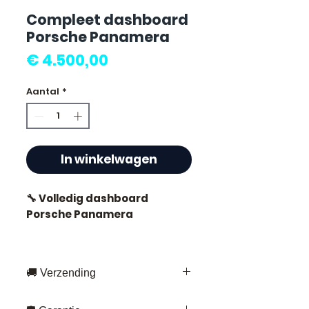
Compleet dashboard
Porsche Panamera
Prijs
€ 4.500,00
Aantal
*
In winkelwagen
🔧 Volledig dashboard
Porsche Panamera
🚚 Verzending
⭐ Waarom Allomoteur.com
kiezen?
Snelle levering overal in Frankrijk