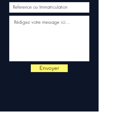
via WhatsApp
📞
Behoefte aan advies?
Neem contact met ons op via
+33 6 38 71 66 54
(WhatsApp
beschikbaar) — Maandag tot
vrijdag, 9u-18u.
Envoyer