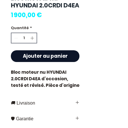
HYUNDAI 2.0CRDI D4EA
Prix
1 900,00 €
Quantité
*
Ajouter au panier
Bloc moteur nu HYUNDAI
2.0CRDI D4EA
d'occasion,
testé et révisé. Pièce d'origine
constructeur Hyundai.
Caractéristiques techniques
🚚 Livraison
:
Kilométrage :
86 000 km
Livraison rapide partout en France
Marque :
Hyundai
🛡️ Garantie
et en Europe
État :
Occasion testée,
Fedex – pour les envois standards