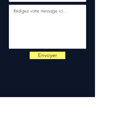
+33 6 38 71 66 54
pour toute
vérification.
Livraison & garantie :
Expédition en 5 à 7 jours
ouvrés en France
métropolitaine, livraison
gratuite sur palette
sécurisée. Expédition en
Europe (Belgique, Suisse,
Envoyer
Allemagne, Italie, Espagne,
Pays-Bas, Portugal) sur
devis. Garantie 3 mois pièces
— montage par professionnel
obligatoire.
Contact :
📞 +33 6 38 71 66 54
(WhatsApp) — 📧
contact@allomoteur.com