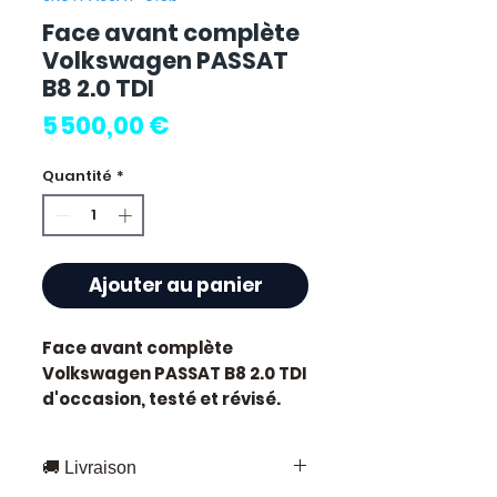
Face avant complète
Volkswagen PASSAT
B8 2.0 TDI
Prix
5 500,00 €
Quantité
*
Ajouter au panier
Face avant complète
Volkswagen PASSAT B8 2.0 TDI
d'occasion, testé et révisé.
Pièce d'origine constructeur
Volkswagen. Cylindrée 2.0L.
🚚 Livraison
Motorisation diesel.