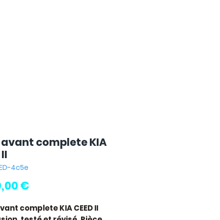
 avant complete KIA
II
EED-4c5e
Prix
0,00 €
vant complete KIA CEED II
ion, testé et révisé. Pièce