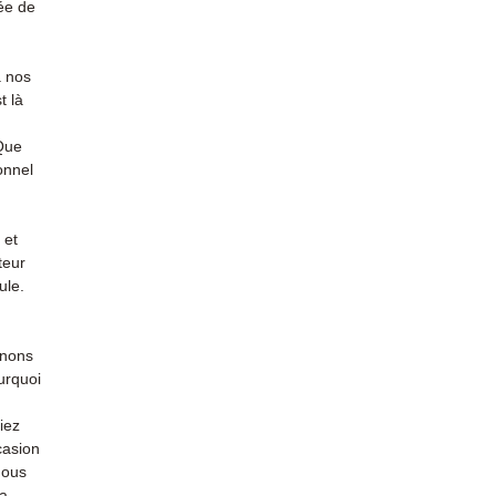
ée de
à nos
t là
 Que
onnel
 et
teur
ule.
enons
urquoi
iez
casion
nous
la