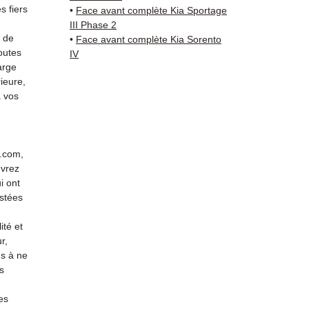
Livrais
 fiers
•
Face avant complète Kia Sportage
5 à 7 
III Phase 2
métrop
s de
•
Face avant complète Kia Sorento
outes
sur pa
IV
arge
en Eur
ieure,
Allema
 vos
Bas, P
3 mois
profes
Contac
r.com,
(Whats
evrez
conta
i ont
stées
ité et
r,
s à ne
s
es