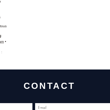
r
s
 tous
📘
ram
•
 :
CONTACT