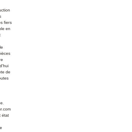
uction
s
s fiers
ble en
t
le
pièces
re
d'hui
ète de
outes
de.
ur.com
 état
de