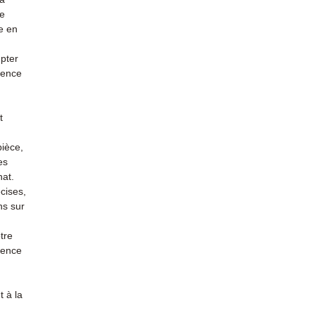
re
e en
mpter
ience
t
pièce,
es
hat.
cises,
ns sur
tre
rience
 à la