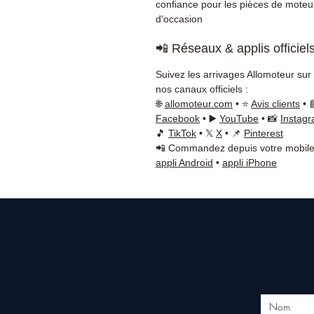
confiance pour les pièces de moteu
d'occasion
📲 Réseaux & applis officiel
Suivez les arrivages Allomoteur sur
nos canaux officiels :
🌐
allomoteur.com
• ⭐
Avis clients
• 
Facebook
• ▶️
YouTube
• 📸
Instag
🎵
TikTok
• 𝕏
X
• 📌
Pinterest
📲 Commandez depuis votre mobile
appli Android
•
appli iPhone