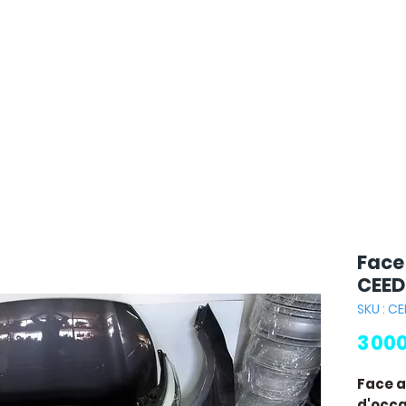
Face
CEED 
SKU : C
3 00
Face a
d'occas