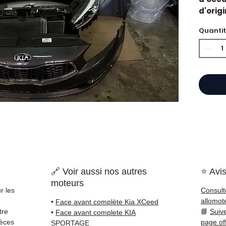
d'orig
Caract
Quanti
Kilo
Mar
État 
ava
Gara
Quand 
Suite 
défaut
d'occa
soluti
Compat
vérifi
🔗 Voir aussi nos autres
⭐ Avis
sur vo
moteurs
direct
r les
Consult
Kia. N
allomot
•
Face avant complète Kia XCeed
dispon
tre
📘
Suiv
•
Face avant complete KIA
38 71 6
ièces
page of
SPORTAGE