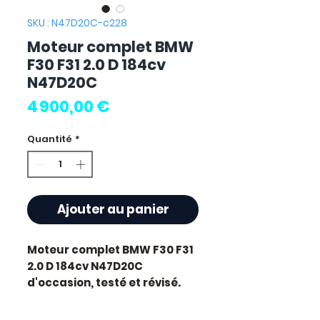
SKU : N47D20C-c228
Moteur complet BMW
F30 F31 2.0 D 184cv
N47D20C
Prix
4 900,00 €
Quantité
*
Ajouter au panier
Moteur complet BMW F30 F31
2.0 D 184cv N47D20C
d'occasion, testé et révisé.
Pièce d'origine constructeur
BMW, référence moteur