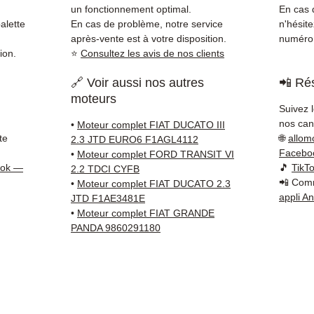
direct
un fonctionnement optimal.
En cas d
Fiat. 
alette
En cas de problème, notre service
n'hésit
dispon
après-vente est à votre disposition.
numéro 
ion.
⭐
Consultez les avis de nos clients
38 71 6
Livrais
🔗 Voir aussi nos autres
📲 Rés
5 à 7 
moteurs
métrop
Suivez 
sur pa
nos cana
•
Moteur complet FIAT DUCATO III
en Eur
te
🌐
allom
2.3 JTD EURO6 F1AGL4112
Allema
Facebo
•
Moteur complet FORD TRANSIT VI
Bas, P
ook —
🎵
TikT
2.2 TDCI CYFB
📲 Comm
3 mois
•
Moteur complet FIAT DUCATO 2.3
appli A
JTD F1AE3481E
profes
•
Moteur complet FIAT GRANDE
Contac
PANDA 9860291180
(Whats
conta