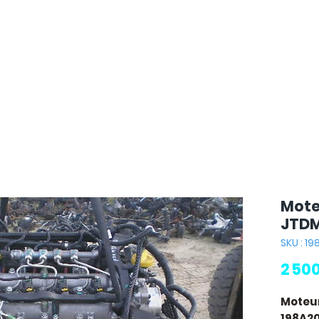
Mote
JTDM
SKU : 1
2 50
Moteur
198A2