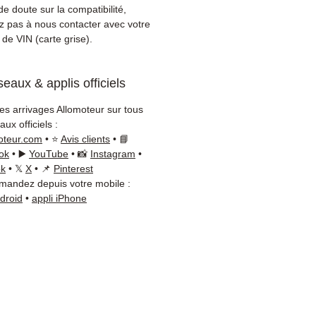
ement sur votre véhicule
e doute sur la compatibilité,
Notre équipe technique reste
ez pas à nous contacter avec votre
ible par WhatsApp au
+33 6
de VIN (carte grise).
6 54
pour toute vérification.
on & garantie :
Expédition en
eaux & applis officiels
jours ouvrés en France
olitaine, livraison gratuite
les arrivages Allomoteur sur tous
lette sécurisée. Expédition
ux officiels :
ope (Belgique, Suisse,
oteur.com
• ⭐
Avis clients
• 📘
gne, Italie, Espagne, Pays-
ok
• ▶️
YouTube
• 📸
Instagram
•
ortugal) sur devis. Garantie
ok
• 𝕏
X
• 📌
Pinterest
andez depuis votre mobile :
 pièces — montage par
ndroid
•
appli iPhone
sionnel obligatoire.
t :
📞 +33 6 38 71 66 54
App) — 📧
ct@allomoteur.com