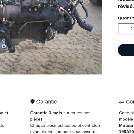
révisé.
constr
Quanti
Caract
Kilo
Mar
Cyli
État 
ava
Gara
Quand 
Casse 
surcon
de com
perman
🛡️ Garantie
🚗 Com
de rép
d'un é
ce et
Garantie 3 mois
sur toutes nos
Cette p
Compat
pièces.
modèle 
vérifi
ds
Chaque pièce est testée et contrôlée
Moteur
sur vo
avant expédition pour vous assurer
198A20